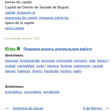
bienes de capital
Capital del Distrito de Santafé de Bogotá
capital, impuesto al
ganancias de capital, impuesto sobre las
ópera de la capital
pena capital
Enciclopedia Universal
.
2012
.
Игры ⚽
Поможем решить контрольную работу
Sinónimos
:
esencial
,
fundamental
,
principal
,
primordial
,
primario
,
vital
,
básico
/
ciudad
,
capitalidad
,
corte
/
riqueza
,
fortuna
,
patrimonio
,
caudal
,
bienes
,
haberes
,
dinero
,
hacienda
,
fondos
,
saldo
Antónimos
:
anecdótico
,
secundario
,
accidental
Tectónica de placas
5 de febrero