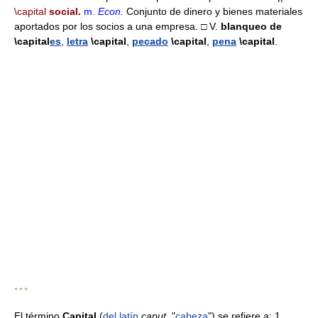
\capital
social.
m.
Econ.
Conjunto de dinero y bienes materiales
aportados por los socios a una empresa. □ V.
blanqueo de
\capital
es
,
letra
\capital
,
pecado
\capital
,
pena
\capital
.
* * *
El término
Capital
(
del
latín
caput
, "
cabeza
") se refiere a: 1.