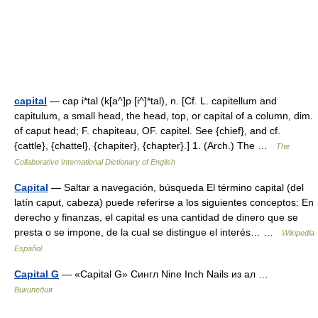
capital
— cap i*tal (k[a^]p [i^]*tal), n. [Cf. L. capitellum and
capitulum, a small head, the head, top, or capital of a column, dim.
of caput head; F. chapiteau, OF. capitel. See {chief}, and cf.
{cattle}, {chattel}, {chapiter}, {chapter}.] 1. (Arch.) The …
The
Collaborative International Dictionary of English
Capital
— Saltar a navegación, búsqueda El término capital (del
latín caput, cabeza) puede referirse a los siguientes conceptos: En
derecho y finanzas, el capital es una cantidad de dinero que se
presta o se impone, de la cual se distingue el interés… …
Wikipedia
Español
Capital G
— «Capital G» Сингл Nine Inch Nails из ал …
Википедия