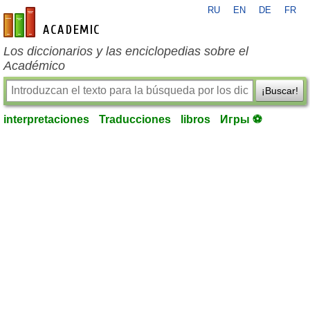
RU
EN
DE
FR
es-academic.com
Los diccionarios y las enciclopedias sobre el
Académico
¡Buscar!
interpretaciones
Traducciones
libros
Игры ⚽