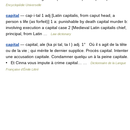
Encyclopédie Universelle
capital
— cap·i·tal 1 adj [Latin capitalis, from caput head, a
person s life (as forfeit)] 1 a: punishable by death capital murder b:
involving execution a capital case 2 [Medieval Latin capitalis chief,
principal, from Latin …
Law dictionary
capital
— capital, ale (ka pi tal, ta l ) adj. 1° Où il s agit de la tête
ou de la vie ; qui mérite le dernier supplice. Procès capital. Intenter
une accusation capitale. Condamner quelqu un à la peine capitale.
• Et Cinna vous impute à crime capital… …
Dictionnaire de la Langue
Française d'Émile Littré