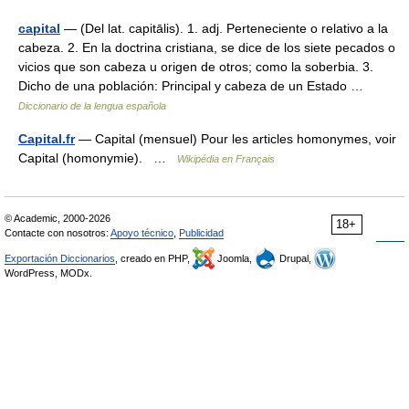
capital
— (Del lat. capitālis). 1. adj. Perteneciente o relativo a la
cabeza. 2. En la doctrina cristiana, se dice de los siete pecados o
vicios que son cabeza u origen de otros; como la soberbia. 3.
Dicho de una población: Principal y cabeza de un Estado …
Diccionario de la lengua española
Capital.fr
— Capital (mensuel) Pour les articles homonymes, voir
Capital (homonymie). …
Wikipédia en Français
© Academic, 2000-2026
18+
Contacte con nosotros:
Apoyo técnico
,
Publicidad
Exportación Diccionarios
, creado en PHP,
Joomla,
Drupal,
WordPress, MODx.