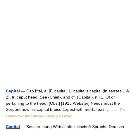
Capital
— Cap i*tal, a. [F. capital, L. capitalis capital (in senses 1 &
2), fr. caput head. See {Chief}, and cf. {Capital}, n.] 1. Of or
pertaining to the head. [Obs.] [1913 Webster] Needs must the
Serpent now his capital bruise Expect with mortal pain.… …
The
Collaborative International Dictionary of English
Capital
— Beschreibung Wirtschaftszeitschrift Sprache Deutsch …