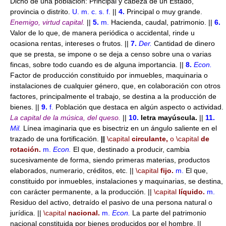
Dicho de una población: Principal y cabeza de un Estado,
provincia o distrito.
U. m. c. s. f.
||
4.
Principal o muy grande.
Enemigo, virtud capital.
||
5.
m.
Hacienda, caudal, patrimonio. ||
6.
Valor de lo que, de manera periódica o accidental, rinde u
ocasiona rentas, intereses o frutos. ||
7.
Der.
Cantidad de dinero
que se presta, se impone o se deja a censo sobre una o varias
fincas, sobre todo cuando es de alguna importancia. ||
8.
Econ.
Factor de producción constituido por inmuebles, maquinaria o
instalaciones de cualquier género, que, en colaboración con otros
factores, principalmente el trabajo, se destina a la producción de
bienes. ||
9.
f.
Población que destaca en algún aspecto o actividad.
La capital de la música, del queso.
||
10.
letra mayúscula.
||
11.
Mil.
Línea imaginaria que es bisectriz en un ángulo saliente en el
trazado de una fortificación.
||
\capital
circulante,
o
\capital
de
rotación.
m.
Econ.
El que, destinado a producir, cambia
sucesivamente de forma, siendo primeras materias, productos
elaborados, numerario, créditos, etc. ||
\capital
fijo.
m.
El que,
constituido por inmuebles, instalaciones y maquinarias, se destina,
con carácter permanente, a la producción. ||
\capital
líquido.
m.
Residuo del activo, detraído el pasivo de una persona natural o
jurídica. ||
\capital
nacional.
m.
Econ.
La parte del patrimonio
nacional constituida por bienes producidos por el hombre. ||